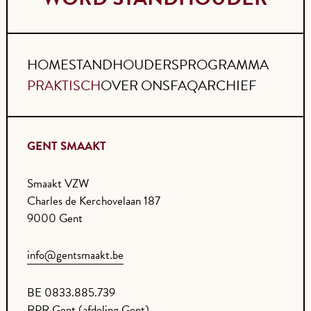
HOME
STANDHOUDERS
PROGRAMMA
PRAKTISCH
OVER ONS
FAQ
ARCHIEF
GENT SMAAKT
Smaakt VZW
Charles de Kerchovelaan 187
9000 Gent
info@gentsmaakt.be
BE 0833.885.739
RPR Gent (afdeling Gent)